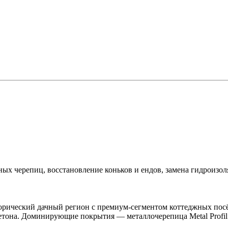
х черепиц, восстановление коньков и ендов, замена гидроизоля
рический дачный регион с премиум-сегментом коттеджных посёл
етона. Доминирующие покрытия — металлочерепица Metal Profil и