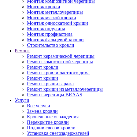
Монтаж композитной черепицы
Монтаж кровли
Монтаж металлочерепицы
Монтаж мягкой кровли
Монтаж односкатной крыши
Монтаж ондулина
Монтаж профнастила
Монтаж фальцевой кровли
Строительство кровли
Ремонт
Ремонт керамической черепицы
Ремонт композитной черепицы
Ремонт кровли
Ремонт кровли частного дома
Ремонт крыши
Ремонт крыши гаража
Ремонт крыши из металлочерепицы
Ремонт черепицы BRAAS
Услуги
Все услуги
Замена кровли
Кровельные ограждения
Перекрытие кровли
Подшив свесов кровли
Установка снегозадержателей