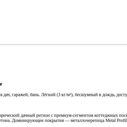
е
дач, гаражей, бань. Лёгкий (3 кг/м²), бесшумный в дождь, дост
рический дачный регион с премиум-сегментом коттеджных посёл
етона. Доминирующие покрытия — металлочерепица Metal Profil и