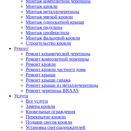
Монтаж композитной черепицы
Монтаж кровли
Монтаж металлочерепицы
Монтаж мягкой кровли
Монтаж односкатной крыши
Монтаж ондулина
Монтаж профнастила
Монтаж фальцевой кровли
Строительство кровли
Ремонт
Ремонт керамической черепицы
Ремонт композитной черепицы
Ремонт кровли
Ремонт кровли частного дома
Ремонт крыши
Ремонт крыши гаража
Ремонт крыши из металлочерепицы
Ремонт черепицы BRAAS
Услуги
Все услуги
Замена кровли
Кровельные ограждения
Перекрытие кровли
Подшив свесов кровли
Установка снегозадержателей