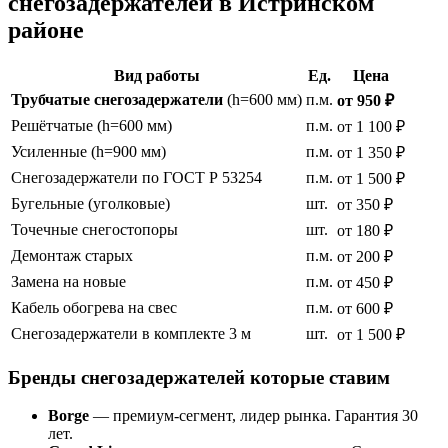
снегозадержателей в Истринском
районе
Вид работы
Ед.
Цена
Трубчатые снегозадержатели
(h=600 мм)
п.м.
от 950 ₽
Решётчатые (h=600 мм)
п.м.
от 1 100 ₽
Усиленные (h=900 мм)
п.м.
от 1 350 ₽
Снегозадержатели по ГОСТ Р 53254
п.м.
от 1 500 ₽
Бугельные (уголковые)
шт.
от 350 ₽
Точечные снегостопоры
шт.
от 180 ₽
Демонтаж старых
п.м.
от 200 ₽
Замена на новые
п.м.
от 450 ₽
Кабель обогрева на свес
п.м.
от 600 ₽
Снегозадержатели в комплекте 3 м
шт.
от 1 500 ₽
Бренды снегозадержателей которые ставим
Borge
— премиум-сегмент, лидер рынка. Гарантия 30
лет.