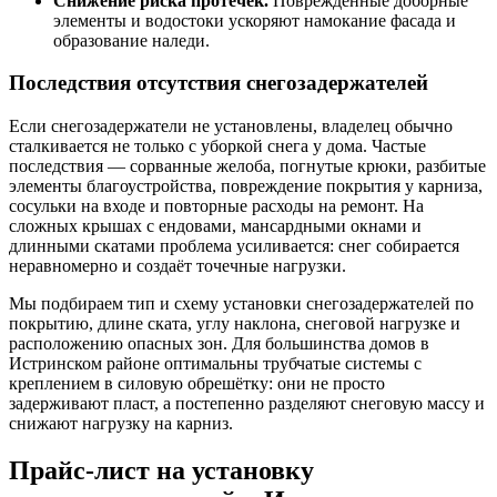
Снижение риска протечек.
Повреждённые доборные
элементы и водостоки ускоряют намокание фасада и
образование наледи.
Последствия отсутствия снегозадержателей
Если снегозадержатели не установлены, владелец обычно
сталкивается не только с уборкой снега у дома. Частые
последствия — сорванные желоба, погнутые крюки, разбитые
элементы благоустройства, повреждение покрытия у карниза,
сосульки на входе и повторные расходы на ремонт. На
сложных крышах с ендовами, мансардными окнами и
длинными скатами проблема усиливается: снег собирается
неравномерно и создаёт точечные нагрузки.
Мы подбираем тип и схему установки снегозадержателей по
покрытию, длине ската, углу наклона, снеговой нагрузке и
расположению опасных зон. Для большинства домов в
Истринском районе оптимальны трубчатые системы с
креплением в силовую обрешётку: они не просто
задерживают пласт, а постепенно разделяют снеговую массу и
снижают нагрузку на карниз.
Прайс-лист на установку