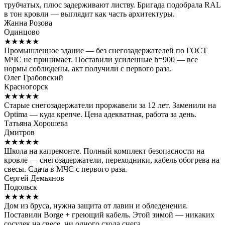
трубчатых, плюс задерживают листву. Бригада подобрала RAL
в тон кровли — выглядит как часть архитектуры.
Жанна Розова
Одинцово
★★★★★
Промышленное здание — без снегозадержателей по ГОСТ
МЧС не принимает. Поставили усиленные h=900 — все
нормы соблюдены, акт получили с первого раза.
Олег Грабовский
Красногорск
★★★★★
Старые снегозадержатели проржавели за 12 лет. Заменили на
Optima — куда крепче. Цена адекватная, работа за день.
Татьяна Хорошева
Дмитров
★★★★★
Школа на капремонте. Полный комплект безопасности на
кровле — снегозадержатели, переходники, кабель обогрева на
свесы. Сдача в МЧС с первого раза.
Сергей Демьянов
Подольск
★★★★★
Дом из бруса, нужна защита от лавин и обледенения.
Поставили Borge + греющий кабель. Этой зимой — никаких
сосулек на свесе, ни одного схода снега.