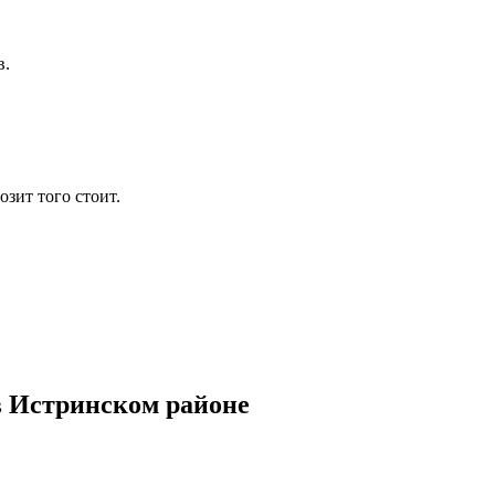
в.
зит того стоит.
 Истринском районе