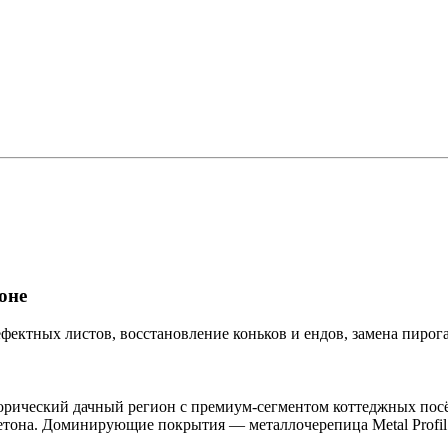
оне
тных листов, восстановление коньков и ендов, замена пирога. Ра
рический дачный регион с премиум-сегментом коттеджных посёл
етона. Доминирующие покрытия — металлочерепица Metal Profil и