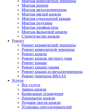
Монтаж композитной черепицы
Монтаж кровли
Монтаж металлочерепицы
Монтаж мягкой кровли
Монтаж односкатной крыши
Монтаж ондулина
Монтаж профнастила
Монтаж фальцевой кровли
Строительство кровли
Ремонт
Ремонт керамической черепицы
Ремонт композитной черепицы
Ремонт кровли
Ремонт кровли частного дома
Ремонт крыши
Ремонт крыши гаража
Ремонт крыши из металлочерепицы
Ремонт черепицы BRAAS
Услуги
Все услуги
Замена кровли
Кровельные ограждения
Перекрытие кровли
Подшив свесов кровли
Установка снегозадержателей