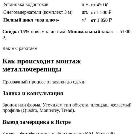
Установка водостоков
п.м.
от 450 ₽
Снегозадержатели (комплект 3 м)
шт.
от 1 500 ₽
Полный цикл «под ключ»
м²
от 1 850 ₽
Скидка 15%
новым клиентам.
Минимальный заказ
— 5 000
₽.
Как мы работаем
Как происходит монтаж
металлочерепицы
Прозрачный процесс от заявки до сдачи.
Заявка и консультация
Звонок или форма. Уточняем тип объекта, площадь, желаемый
профиль (Quadro, Monterrey, Trend).
Выезд замерщика в Истре
Замеры, фотофиксация, выбор цвета по RAL (более 30