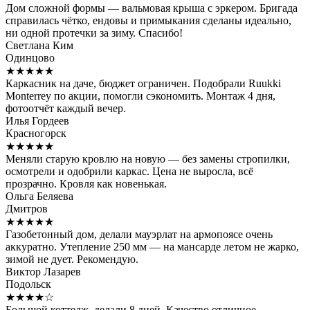
Дом сложной формы — вальмовая крыша с эркером. Бригада
справилась чётко, ендовы и примыкания сделаны идеально,
ни одной протечки за зиму. Спасибо!
Светлана Ким
Одинцово
★★★★★
Каркасник на даче, бюджет ограничен. Подобрали Ruukki
Monterrey по акции, помогли сэкономить. Монтаж 4 дня,
фотоотчёт каждый вечер.
Илья Гордеев
Красногорск
★★★★★
Меняли старую кровлю на новую — без замены стропилки,
осмотрели и одобрили каркас. Цена не выросла, всё
прозрачно. Кровля как новенькая.
Ольга Беляева
Дмитров
★★★★★
Газобетонный дом, делали мауэрлат на армопоясе очень
аккуратно. Утепление 250 мм — на мансарде летом не жарко,
зимой не дует. Рекомендую.
Виктор Лазарев
Подольск
★★★★☆
Большой коттедж, делали 8 дней. Качество отличное,