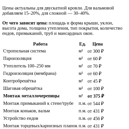
Цены актуальны для двускатной кровли. Для вальмовой
добавляем 15–20%, для сложной — 30–40%.
От чего зависит цена:
площадь и форма крыши, уклон,
высота дома, толщина утепления, тип покрытия, количество
ендов, примыканий, труб и мансардных окон.
Работа
Ед.
Цена
Стропильная система
м²
от 300 ₽
Пароизоляция
м²
от 60 ₽
Утеплитель 100–250 мм
м²
от 70 ₽
Гидроизоляция (мембрана)
м²
от 60 ₽
Контробрешётка
м²
от 45 ₽
Шаговая обрешётка
м²
от 100 ₽
Монтаж металлочерепицы
м²
от 375 ₽
Монтаж примыканий к стене/трубе
п.м.
от 544 ₽
Монтаж коньков, вальм
п.м.
от 431 ₽
Устройство ендов
п.м.
от 456 ₽
Монтаж торцевых/карнизных планок
п.м.
от 431 ₽