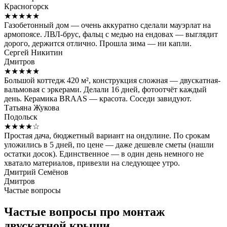
Красногорск
★★★★★
Газобетонный дом — очень аккуратно сделали мауэрлат на
армопоясе. ЛВЛ-брус, фальц с медью на ендовах — выглядит
дорого, держится отлично. Прошла зима — ни капли.
Сергей Никитин
Дмитров
★★★★★
Большой коттедж 420 м², конструкция сложная — двускатная-
вальмовая с эркерами. Делали 16 дней, фотоотчёт каждый
день. Керамика BRAAS — красота. Соседи завидуют.
Татьяна Жукова
Подольск
★★★★☆
Простая дача, бюджетный вариант на ондулине. По срокам
уложились в 5 дней, по цене — даже дешевле сметы (нашли
остатки досок). Единственное — в один день немного не
хватало материалов, привезли на следующее утро.
Дмитрий Семёнов
Дмитров
Частые вопросы
Частые вопросы про монтаж
двускатной крыши