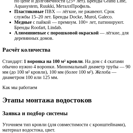
по цене и долговечности (25+ лет). Бренды Grand Line,
Aquasystem, Ruukki, МеталлПрофиль.
Пластиковые
ПВХ — лёгкие, не ржавеют. Срок
службы 15–20 лет. Бренды Docke, Murol, Galeco.
Медные
с пайкой — премиум. 100+ лет, патинируют.
Бренды Roofart, Lindab.
Алюминиевые с порошковой окраской
— лёгкие, для
деревянных домов.
Расчёт количества
Стандарт:
1 воронка на 100 м² кровли
. На дом с 4 скатами
обычно нужно 4 воронки. Минимальный диаметр трубы — 90
мм (до 100 м² кровли), 100 мм (более 100 м²). Желоба —
диаметром 100 или 125 мм.
Как мы работаем
Этапы монтажа водостоков
Заявка и подбор системы
Уточняем тип кровли (для совместимости с кронштейнами),
материал водостока, цвет.