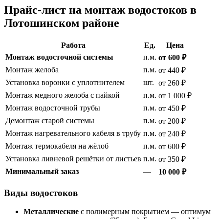
Прайс-лист на монтаж водостоков в
Лотошинском районе
Работа
Ед.
Цена
Монтаж водосточной системы
п.м.
от 600 ₽
Монтаж желоба
п.м.
от 440 ₽
Установка воронки с уплотнителем
шт.
от 260 ₽
Монтаж медного желоба с пайкой
п.м.
от 1 000 ₽
Монтаж водосточной трубы
п.м.
от 450 ₽
Демонтаж старой системы
п.м.
от 200 ₽
Монтаж нагревательного кабеля в трубу
п.м.
от 240 ₽
Монтаж термокабеля на жёлоб
п.м.
от 600 ₽
Установка ливневой решётки от листьев
п.м.
от 350 ₽
Минимальный заказ
—
10 000 ₽
Виды водостоков
Металлические
с полимерным покрытием — оптимум