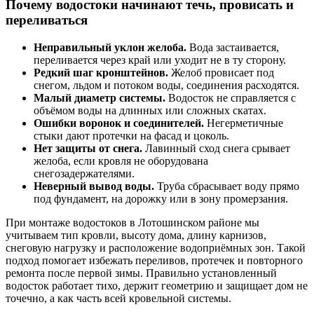
Почему водостоки начинают течь, провисать и
переливаться
Неправильный уклон желоба.
Вода застаивается,
переливается через край или уходит не в ту сторону.
Редкий шаг кронштейнов.
Желоб провисает под
снегом, льдом и потоком воды, соединения расходятся.
Малый диаметр системы.
Водосток не справляется с
объёмом воды на длинных или сложных скатах.
Ошибки воронок и соединителей.
Негерметичные
стыки дают протечки на фасад и цоколь.
Нет защиты от снега.
Лавинный сход снега срывает
желоба, если кровля не оборудована
снегозадержателями.
Неверный вывод воды.
Труба сбрасывает воду прямо
под фундамент, на дорожку или в зону промерзания.
При монтаже водостоков в Лотошинском районе мы
учитываем тип кровли, высоту дома, длину карнизов,
снеговую нагрузку и расположение водоприёмных зон. Такой
подход помогает избежать переливов, протечек и повторного
ремонта после первой зимы. Правильно установленный
водосток работает тихо, держит геометрию и защищает дом не
точечно, а как часть всей кровельной системы.