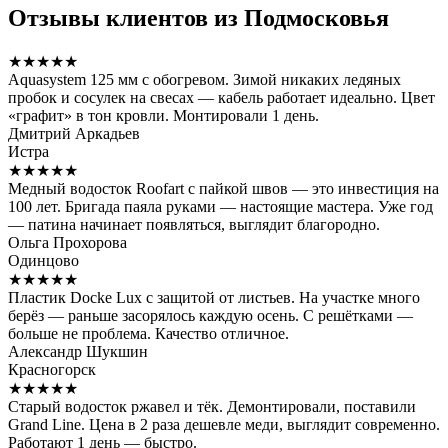
Отзывы клиентов из Подмосковья
★★★★★
Aquasystem 125 мм с обогревом. Зимой никаких ледяных
пробок и сосулек на свесах — кабель работает идеально. Цвет
«графит» в тон кровли. Монтировали 1 день.
Дмитрий Аркадьев
Истра
★★★★★
Медный водосток Roofart с пайкой швов — это инвестиция на
100 лет. Бригада паяла руками — настоящие мастера. Уже год
— патина начинает появляться, выглядит благородно.
Ольга Прохорова
Одинцово
★★★★★
Пластик Docke Lux с защитой от листьев. На участке много
берёз — раньше засорялось каждую осень. С решётками —
больше не проблема. Качество отличное.
Александр Шукшин
Красногорск
★★★★★
Старый водосток ржавел и тёк. Демонтировали, поставили
Grand Line. Цена в 2 раза дешевле меди, выглядит современно.
Работают 1 день — быстро.