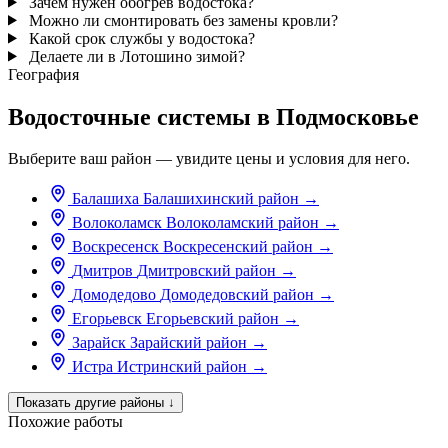
Зачем нужен обогрев водостока?
Можно ли смонтировать без замены кровли?
Какой срок службы у водостока?
Делаете ли в Лотошино зимой?
География
Водосточные системы в Подмосковье
Выберите ваш район — увидите цены и условия для него.
Балашиха
Балашихинский район
→
Волоколамск
Волоколамский район
→
Воскресенск
Воскресенский район
→
Дмитров
Дмитровский район
→
Домодедово
Домодедовский район
→
Егорьевск
Егорьевский район
→
Зарайск
Зарайский район
→
Истра
Истринский район
→
Показать другие районы
↓
Похожие работы