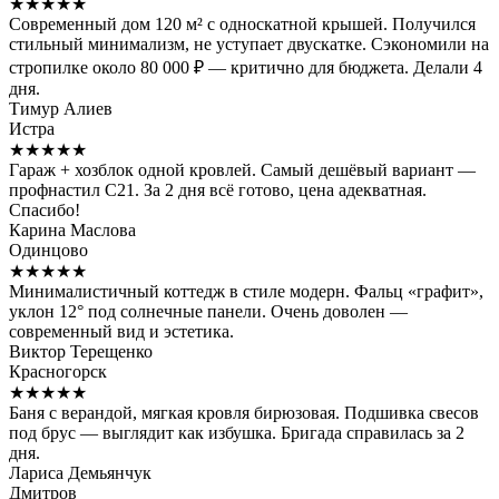
★★★★★
Современный дом 120 м² с односкатной крышей. Получился
стильный минимализм, не уступает двускатке. Сэкономили на
стропилке около 80 000 ₽ — критично для бюджета. Делали 4
дня.
Тимур Алиев
Истра
★★★★★
Гараж + хозблок одной кровлей. Самый дешёвый вариант —
профнастил С21. За 2 дня всё готово, цена адекватная.
Спасибо!
Карина Маслова
Одинцово
★★★★★
Минималистичный коттедж в стиле модерн. Фальц «графит»,
уклон 12° под солнечные панели. Очень доволен —
современный вид и эстетика.
Виктор Терещенко
Красногорск
★★★★★
Баня с верандой, мягкая кровля бирюзовая. Подшивка свесов
под брус — выглядит как избушка. Бригада справилась за 2
дня.
Лариса Демьянчук
Дмитров