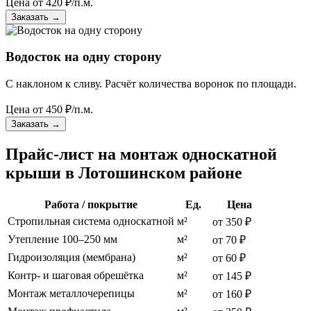
Цена от
420
₽/п.м.
Заказать
→
Водосток на одну сторону
С наклоном к сливу. Расчёт количества воронок по площади.
Цена от
450
₽/п.м.
Заказать
→
Прайс-лист на монтаж односкатной
крыши в Лотошинском районе
Работа / покрытие
Ед.
Цена
Стропильная система односкатной
м²
от 350 ₽
Утепление 100–250 мм
м²
от 70 ₽
Гидроизоляция (мембрана)
м²
от 60 ₽
Контр- и шаговая обрешётка
м²
от 145 ₽
Монтаж металлочерепицы
м²
от 160 ₽