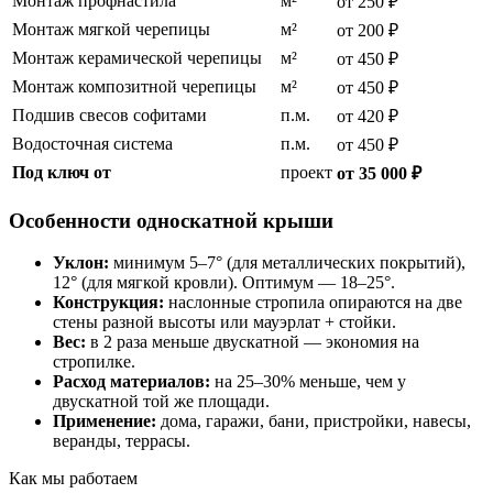
Монтаж профнастила
м²
от 250 ₽
Монтаж мягкой черепицы
м²
от 200 ₽
Монтаж керамической черепицы
м²
от 450 ₽
Монтаж композитной черепицы
м²
от 450 ₽
Подшив свесов софитами
п.м.
от 420 ₽
Водосточная система
п.м.
от 450 ₽
Под ключ от
проект
от 35 000 ₽
Особенности односкатной крыши
Уклон:
минимум 5–7° (для металлических покрытий),
12° (для мягкой кровли). Оптимум — 18–25°.
Конструкция:
наслонные стропила опираются на две
стены разной высоты или мауэрлат + стойки.
Вес:
в 2 раза меньше двускатной — экономия на
стропилке.
Расход материалов:
на 25–30% меньше, чем у
двускатной той же площади.
Применение:
дома, гаражи, бани, пристройки, навесы,
веранды, террасы.
Как мы работаем