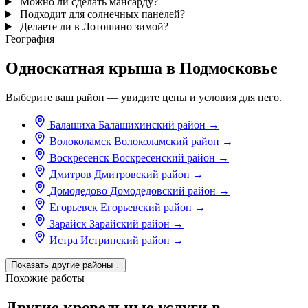
Можно ли сделать мансарду?
Подходит для солнечных панелей?
Делаете ли в Лотошино зимой?
География
Односкатная крыша в Подмосковье
Выберите ваш район — увидите цены и условия для него.
Балашиха
Балашихинский район
→
Волоколамск
Волоколамский район
→
Воскресенск
Воскресенский район
→
Дмитров
Дмитровский район
→
Домодедово
Домодедовский район
→
Егорьевск
Егорьевский район
→
Зарайск
Зарайский район
→
Истра
Истринский район
→
Показать другие районы
↓
Похожие работы
Другие кровельные услуги в