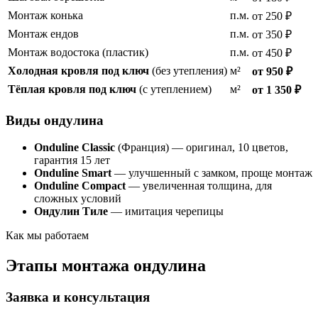
Монтаж конька
п.м.
от 250 ₽
Монтаж ендов
п.м.
от 350 ₽
Монтаж водостока (пластик)
п.м.
от 450 ₽
Холодная кровля под ключ
(без утепления)
м²
от 950 ₽
Тёплая кровля под ключ
(с утеплением)
м²
от 1 350 ₽
Виды ондулина
Onduline Classic
(Франция) — оригинал, 10 цветов,
гарантия 15 лет
Onduline Smart
— улучшенный с замком, проще монтаж
Onduline Compact
— увеличенная толщина, для
сложных условий
Ондулин Тиле
— имитация черепицы
Как мы работаем
Этапы монтажа ондулина
Заявка и консультация