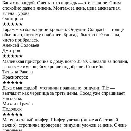
Баня с верандой. Очень тихо в дождь — это главное. Спим
спокойно даже в ливень. Монтаж за день, цена адекватная.
Елена Турова
Одинцово
★★★★★
Гараж + хозблок одной кровлей. Ондулин Compact — толще
обычного, поэтому надёжнее. Бригада быстро всё сделала,
чисто прибралась.
Алексей Соловьёв
Дмитров
★★★★★
Маленькая пристройка к дому, всего 35 м². Сделали за полдня,
в тон уже имеющейся кровле подобрали. Спасибо!
Татьяна Ракова
Красногорск
★★★★★
Дача с мансардой, утеплили правильно, ондулин Tile —
выглядит как черепица за треть цены. Сосед уже спрашивает
контакты.
Михаил Грачёв
Подольск
★★★★★
Меняли старый шифер. Шифер увезли (он же асбестовый,
важно), стропилка проверена, ондулин уложен за день. Очень
довольны.