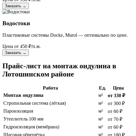
Заказать
→
Водостоки
Пластиковые системы Docke, Murol — оптимально по цене.
Цена от
450
₽/п.м.
Заказать
→
Прайс-лист на монтаж ондулина в
Лотошинском районе
Работа
Ед.
Цена
Монтаж ондулина
м²
от 330 ₽
Стропильная система (лёгкая)
м²
от 300 ₽
Пароизоляция
м²
от 60 ₽
Утеплитель 100 мм
м²
от 70 ₽
Гидроизоляция (мембрана)
м²
от 60 ₽
Шаговая обрешётка
м²
от 180 ₽