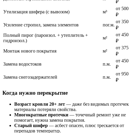
₽
от 500
Утилизация шифера (с вывозом)
м³
₽
от 350
Усиление стропил, замена элементов
пог.м.
₽
от 450
Полный пирог (пароизол. + утеплитель +
м²
гидроизол.)
₽
от 375
Монтаж нового покрытия
м²
₽
от 450
Замена водостоков
п.м.
₽
от 950
Замена снегозадержателей
п.м.
₽
Когда нужно перекрытие
Возраст кровли 20+ лет
— даже без видимых протечек
материалы потеряли свойства.
Многократные протечки
— точечный ремонт уже не
помогает, нужна замена покрытия.
Старый шифер
— асбест опасен, плюс трескается от
перепадов температур.