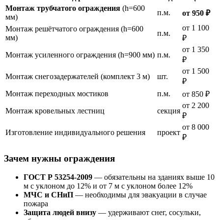
Монтаж трубчатого ограждения
(h=600
п.м.
от 950 ₽
мм)
от 1 100
Монтаж решётчатого ограждения (h=600
п.м.
мм)
₽
от 1 350
Монтаж усиленного ограждения (h=900 мм)
п.м.
₽
от 1 500
Монтаж снегозадержателей (комплект 3 м)
шт.
₽
Монтаж переходных мостиков
п.м.
от 850 ₽
от 2 200
Монтаж кровельных лестниц
секция
₽
от 8 000
Изготовление индивидуального решения
проект
₽
Зачем нужны ограждения
ГОСТ Р 53254-2009
— обязательны на зданиях выше 10
м с уклоном до 12% и от 7 м с уклоном более 12%
МЧС и СНиП
— необходимы для эвакуации в случае
пожара
Защита людей внизу
— удерживают снег, сосульки,