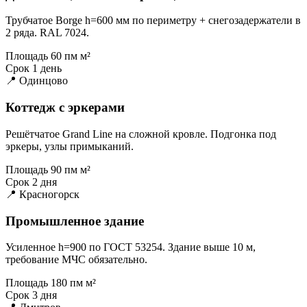
Трубчатое Borge h=600 мм по периметру + снегозадержатели в
2 ряда. RAL 7024.
Площадь
60 пм м²
Срок
1 день
📍 Одинцово
Коттедж с эркерами
Решётчатое Grand Line на сложной кровле. Подгонка под
эркеры, узлы примыканий.
Площадь
90 пм м²
Срок
2 дня
📍 Красногорск
Промышленное здание
Усиленное h=900 по ГОСТ 53254. Здание выше 10 м,
требование МЧС обязательно.
Площадь
180 пм м²
Срок
3 дня