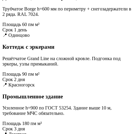
Трубчатое Borge h=600 мм по периметру + снегозадержатели в
2 ряда. RAL 7024.
Площадь
60 пм м²
Срок
1 день
📍 Одинцово
Коттедж с эркерами
Решётчатое Grand Line на сложной кровле. Подгонка под
эркеры, узлы примыканий.
Площадь
90 пм м²
Срок
2 дня
📍 Красногорск
Промышленное здание
Усиленное h=900 по ГОСТ 53254. Здание выше 10 м,
требование МЧС обязательно.
Площадь
180 пм м²
Срок
3 дня