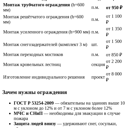
Монтаж трубчатого ограждения
(h=600
п.м.
от 950 ₽
мм)
от 1 100
Монтаж решётчатого ограждения (h=600
п.м.
мм)
₽
от 1 350
Монтаж усиленного ограждения (h=900 мм)
п.м.
₽
от 1 500
Монтаж снегозадержателей (комплект 3 м)
шт.
₽
Монтаж переходных мостиков
п.м.
от 850 ₽
от 2 200
Монтаж кровельных лестниц
секция
₽
от 8 000
Изготовление индивидуального решения
проект
₽
Зачем нужны ограждения
ГОСТ Р 53254-2009
— обязательны на зданиях выше 10
м с уклоном до 12% и от 7 м с уклоном более 12%
МЧС и СНиП
— необходимы для эвакуации в случае
пожара
Защита людей внизу
— удерживают снег, сосульки,