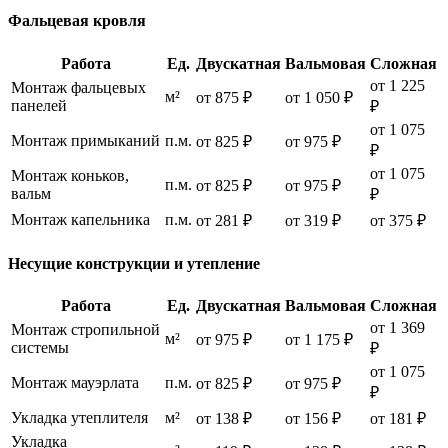
Фальцевая кровля
Работа
Ед.
Двускатная
Вальмовая
Сложная
от 1 225
Монтаж фальцевых
м²
от 875 ₽
от 1 050 ₽
панелей
₽
от 1 075
Монтаж примыканий
п.м.
от 825 ₽
от 975 ₽
₽
от 1 075
Монтаж коньков,
п.м.
от 825 ₽
от 975 ₽
вальм
₽
Монтаж капельника
п.м.
от 281 ₽
от 319 ₽
от 375 ₽
Несущие конструкции и утепление
Работа
Ед.
Двускатная
Вальмовая
Сложная
от 1 369
Монтаж стропильной
м²
от 975 ₽
от 1 175 ₽
системы
₽
от 1 075
Монтаж мауэрлата
п.м.
от 825 ₽
от 975 ₽
₽
Укладка утеплителя
м²
от 138 ₽
от 156 ₽
от 181 ₽
Укладка