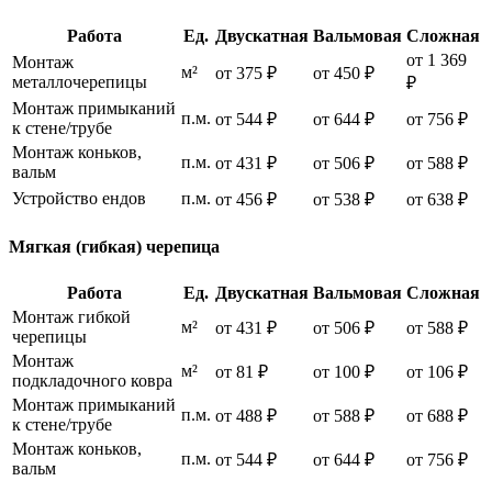
Работа
Ед.
Двускатная
Вальмовая
Сложная
от 1 369
Монтаж
м²
от 375 ₽
от 450 ₽
металлочерепицы
₽
Монтаж примыканий
п.м.
от 544 ₽
от 644 ₽
от 756 ₽
к стене/трубе
Монтаж коньков,
п.м.
от 431 ₽
от 506 ₽
от 588 ₽
вальм
Устройство ендов
п.м.
от 456 ₽
от 538 ₽
от 638 ₽
Мягкая (гибкая) черепица
Работа
Ед.
Двускатная
Вальмовая
Сложная
Монтаж гибкой
м²
от 431 ₽
от 506 ₽
от 588 ₽
черепицы
Монтаж
м²
от 81 ₽
от 100 ₽
от 106 ₽
подкладочного ковра
Монтаж примыканий
п.м.
от 488 ₽
от 588 ₽
от 688 ₽
к стене/трубе
Монтаж коньков,
п.м.
от 544 ₽
от 644 ₽
от 756 ₽
вальм