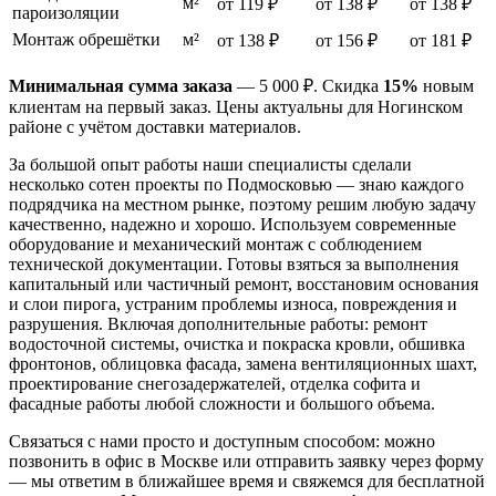
м²
от 119 ₽
от 138 ₽
от 138 ₽
пароизоляции
Монтаж обрешётки
м²
от 138 ₽
от 156 ₽
от 181 ₽
Минимальная сумма заказа
— 5 000 ₽. Скидка
15%
новым
клиентам на первый заказ. Цены актуальны для Ногинском
районе с учётом доставки материалов.
За большой опыт работы наши специалисты сделали
несколько сотен проекты по Подмосковью — знаю каждого
подрядчика на местном рынке, поэтому решим любую задачу
качественно, надежно и хорошо. Используем современные
оборудование и механический монтаж с соблюдением
технической документации. Готовы взяться за выполнения
капитальный или частичный ремонт, восстановим основания
и слои пирога, устраним проблемы износа, повреждения и
разрушения. Включая дополнительные работы: ремонт
водосточной системы, очистка и покраска кровли, обшивка
фронтонов, облицовка фасада, замена вентиляционных шахт,
проектирование снегозадержателей, отделка софита и
фасадные работы любой сложности и большого объема.
Связаться с нами просто и доступным способом: можно
позвонить в офис в Москве или отправить заявку через форму
— мы ответим в ближайшее время и свяжемся для бесплатной