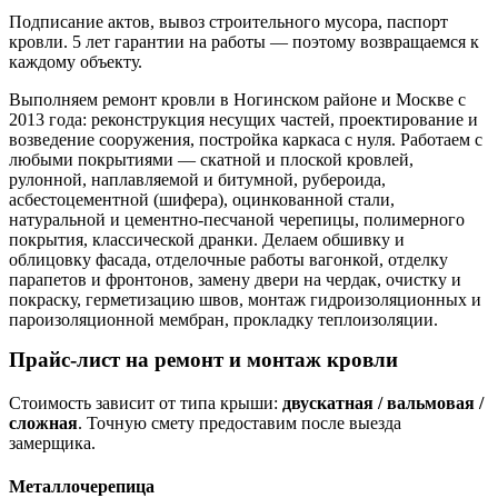
Подписание актов, вывоз строительного мусора, паспорт
кровли. 5 лет гарантии на работы — поэтому возвращаемся к
каждому объекту.
Выполняем ремонт кровли в Ногинском районе и Москве с
2013 года: реконструкция несущих частей, проектирование и
возведение сооружения, постройка каркаса с нуля. Работаем с
любыми покрытиями — скатной и плоской кровлей,
рулонной, наплавляемой и битумной, рубероида,
асбестоцементной (шифера), оцинкованной стали,
натуральной и цементно-песчаной черепицы, полимерного
покрытия, классической дранки. Делаем обшивку и
облицовку фасада, отделочные работы вагонкой, отделку
парапетов и фронтонов, замену двери на чердак, очистку и
покраску, герметизацию швов, монтаж гидроизоляционных и
пароизоляционной мембран, прокладку теплоизоляции.
Прайс-лист на ремонт и монтаж кровли
Стоимость зависит от типа крыши:
двускатная / вальмовая /
сложная
. Точную смету предоставим после выезда
замерщика.
Металлочерепица