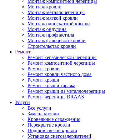
Монтаж композитной черепицы
Монтаж кровли
Монтаж металлочерепицы
Монтаж мягкой кровли
Монтаж односкатной крыши
Монтаж ондулина
Монтаж профнастила
Монтаж фальцевой кровли
Строительство кровли
Ремонт
Ремонт керамической черепицы
Ремонт композитной черепицы
Ремонт кровли
Ремонт кровли частного дома
Ремонт крыши
Ремонт крыши гаража
Ремонт крыши из металлочерепицы
Ремонт черепицы BRAAS
Услуги
Все услуги
Замена кровли
Кровельные ограждения
Перекрытие кровли
Подшив свесов кровли
Установка снегозадержателей