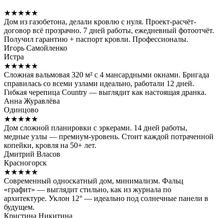
★★★★★
Дом из газобетона, делали кровлю с нуля. Проект-расчёт-
договор всё прозрачно. 7 дней работы, ежедневный фотоотчёт.
Получил гарантию + паспорт кровли. Профессионалы.
Игорь Самойленко
Истра
★★★★★
Сложная вальмовая 320 м² с 4 мансардными окнами. Бригада
справилась со всеми узлами идеально, работали 12 дней.
Гибкая черепица Country — выглядит как настоящая дранка.
Анна Журавлёва
Одинцово
★★★★★
Дом сложной планировки с эркерами. 14 дней работы,
медные узлы — премиум-уровень. Стоит каждой потраченной
копейки, кровля на 50+ лет.
Дмитрий Власов
Красногорск
★★★★★
Современный односкатный дом, минимализм. Фальц
«графит» — выглядит стильно, как из журнала по
архитектуре. Уклон 12° — идеально под солнечные панели в
будущем.
Кристина Никитина