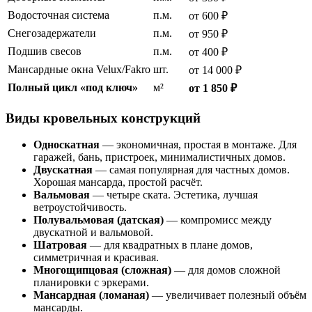
Водосточная система
п.м.
от 600 ₽
Снегозадержатели
п.м.
от 950 ₽
Подшив свесов
п.м.
от 400 ₽
Мансардные окна Velux/Fakro
шт.
от 14 000 ₽
Полный цикл «под ключ»
м²
от 1 850 ₽
Виды кровельных конструкций
Односкатная
— экономичная, простая в монтаже. Для
гаражей, бань, пристроек, минималистичных домов.
Двускатная
— самая популярная для частных домов.
Хорошая мансарда, простой расчёт.
Вальмовая
— четыре ската. Эстетика, лучшая
ветроустойчивость.
Полувальмовая (датская)
— компромисс между
двускатной и вальмовой.
Шатровая
— для квадратных в плане домов,
симметричная и красивая.
Многощипцовая (сложная)
— для домов сложной
планировки с эркерами.
Мансардная (ломаная)
— увеличивает полезный объём
мансарды.