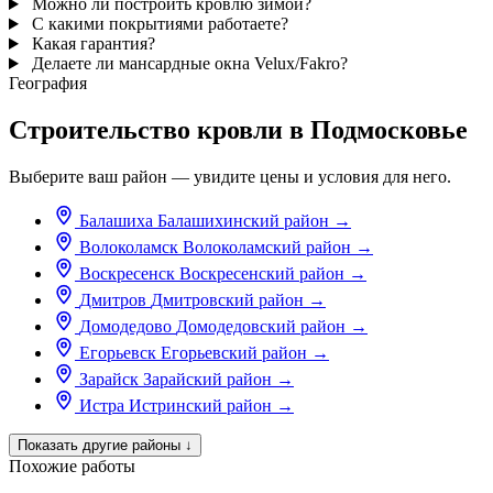
Можно ли построить кровлю зимой?
С какими покрытиями работаете?
Какая гарантия?
Делаете ли мансардные окна Velux/Fakro?
География
Строительство кровли в Подмосковье
Выберите ваш район — увидите цены и условия для него.
Балашиха
Балашихинский район
→
Волоколамск
Волоколамский район
→
Воскресенск
Воскресенский район
→
Дмитров
Дмитровский район
→
Домодедово
Домодедовский район
→
Егорьевск
Егорьевский район
→
Зарайск
Зарайский район
→
Истра
Истринский район
→
Показать другие районы
↓
Похожие работы