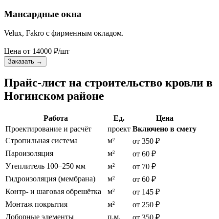
Мансардные окна
Velux, Fakro с фирменным окладом.
Цена от
14000
₽/шт
Заказать
→
Прайс-лист на строительство кровли в
Ногинском районе
Работа
Ед.
Цена
Проектирование и расчёт
проект
Включено в смету
Стропильная система
м²
от 350 ₽
Пароизоляция
м²
от 60 ₽
Утеплитель 100–250 мм
м²
от 70 ₽
Гидроизоляция (мембрана)
м²
от 60 ₽
Контр- и шаговая обрешётка
м²
от 145 ₽
Монтаж покрытия
м²
от 250 ₽
Доборные элементы
п.м.
от 350 ₽