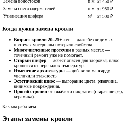
Замена водостоков
п.м.
от 450 ₽
Замена снегозадержателей
п.м.
от 950 ₽
Утилизация шифера
м³
от 500 ₽
Когда нужна замена кровли
Возраст кровли 20–25+ лет
— даже без видимых
протечек материалы потеряли свойства.
Многочисленные протечки
в разных местах —
точечный ремонт уже не помогает.
Старый шифер
— асбест опасен для здоровья, плюс
крошится от перепадов температур.
Изменение архитектуры
— добавили мансарду,
увеличили этажность.
Эстетический износ
— выгорание цвета, ржавчина,
видимые повреждения.
Прогиб стропил
от тяжёлого покрытия (старая шифер,
керамика).
Как мы работаем
Этапы замены кровли