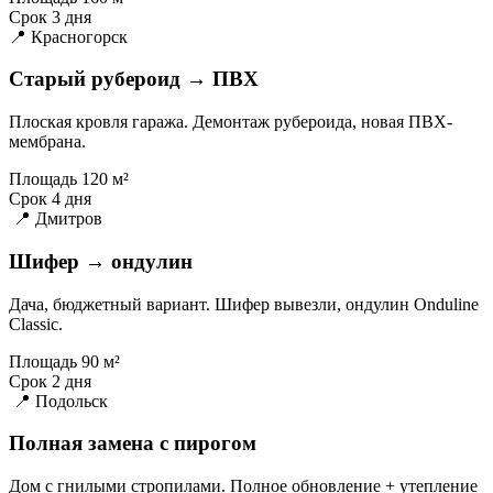
Срок
3 дня
📍 Красногорск
Старый рубероид → ПВХ
Плоская кровля гаража. Демонтаж рубероида, новая ПВХ-
мембрана.
Площадь
120 м²
Срок
4 дня
📍 Дмитров
Шифер → ондулин
Дача, бюджетный вариант. Шифер вывезли, ондулин Onduline
Classic.
Площадь
90 м²
Срок
2 дня
📍 Подольск
Полная замена с пирогом
Дом с гнилыми стропилами. Полное обновление + утепление