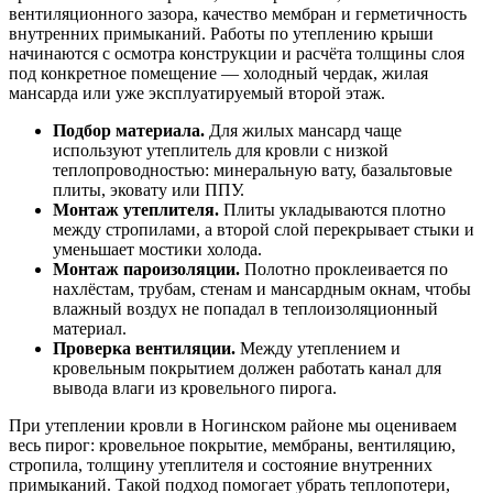
вентиляционного зазора, качество мембран и герметичность
внутренних примыканий. Работы по утеплению крыши
начинаются с осмотра конструкции и расчёта толщины слоя
под конкретное помещение — холодный чердак, жилая
мансарда или уже эксплуатируемый второй этаж.
Подбор материала.
Для жилых мансард чаще
используют утеплитель для кровли с низкой
теплопроводностью: минеральную вату, базальтовые
плиты, эковату или ППУ.
Монтаж утеплителя.
Плиты укладываются плотно
между стропилами, а второй слой перекрывает стыки и
уменьшает мостики холода.
Монтаж пароизоляции.
Полотно проклеивается по
нахлёстам, трубам, стенам и мансардным окнам, чтобы
влажный воздух не попадал в теплоизоляционный
материал.
Проверка вентиляции.
Между утеплением и
кровельным покрытием должен работать канал для
вывода влаги из кровельного пирога.
При утеплении кровли в Ногинском районе мы оцениваем
весь пирог: кровельное покрытие, мембраны, вентиляцию,
стропила, толщину утеплителя и состояние внутренних
примыканий. Такой подход помогает убрать теплопотери,