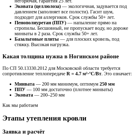
негорючая, гарантия 25 лет.
Эковата (целлюлоза)
— экологичная, задувается под
давлением (заполняет все полости). Гасит шум,
подходит для аллергиков. Срок службы 50+ лет.
Пенополиуретан (ППУ)
— напыление прямо на
стропилы. Бесшовный, не пропускает воду, но дороже
минваты в 2 раза. Срок службы 50+ лет.
Базальтовые плиты
— для плоских кровель, под
стяжку. Высокая нагрузка.
Какая толщина нужна в Ногинском районе
По СП 50.13330.2012 для Московской области требуется
сопротивление теплопередаче
R = 4.7 м²·°C/Вт
. Это означает:
Минвата
— 200 мм минимум, оптимум
250 мм
ППУ
— 100 мм достаточно (плотнее минваты)
Эковата
— 200–250 мм
Как мы работаем
Этапы утепления кровли
Заявка и расчёт