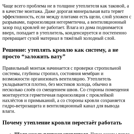
Чаще всего проблема не в толщине утеплителя как таковой, а
в качестве монтажа. Даже дорогая минеральная вата теряет
эффективность, если между плитами есть щели, слой уложен с
разрывами, пароизоляция негерметична, а вентиляционный
зазор под кровлей не работает. Влага из дома поднимается
вверх, попадает в утеплитель, конденсируется и постепенно
превращает сухой материал в тяжёлый холодный слой.
Решение: утеплять кровлю как систему, а не
просто “заложить вату”
Правильный монтаж начинается с проверки стропильной
системы, глубины стропил, состояния мембран и
возможности организовать вентиляцию. Утеплитель
укладывается плотно, без мостиков холода, обычно в
несколько слоёв со смещением швов. Со стороны помещения
монтируется герметичная пароизоляция с проклейкой
нахлёстов и примыканий, а со стороны кровли сохраняется
гидро-ветрозащита и вентиляционный канал для вывода
влаги.
Почему утепление кровли перестаёт работать