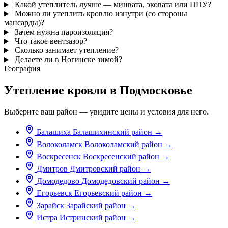
Какой утеплитель лучше — минвата, эковата или ППУ?
Можно ли утеплить кровлю изнутри (со стороны
мансарды)?
Зачем нужна пароизоляция?
Что такое вентзазор?
Сколько занимает утепление?
Делаете ли в Ногинске зимой?
География
Утепление кровли в Подмосковье
Выберите ваш район — увидите цены и условия для него.
Балашиха
Балашихинский район
→
Волоколамск
Волоколамский район
→
Воскресенск
Воскресенский район
→
Дмитров
Дмитровский район
→
Домодедово
Домодедовский район
→
Егорьевск
Егорьевский район
→
Зарайск
Зарайский район
→
Истра
Истринский район
→