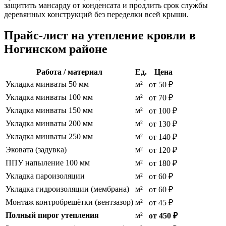
защитить мансарду от конденсата и продлить срок службы
деревянных конструкций без переделки всей крыши.
Прайс-лист на утепление кровли в
Ногинском районе
Работа / материал
Ед.
Цена
Укладка минваты 50 мм
м²
от 50 ₽
Укладка минваты 100 мм
м²
от 70 ₽
Укладка минваты 150 мм
м²
от 100 ₽
Укладка минваты 200 мм
м²
от 130 ₽
Укладка минваты 250 мм
м²
от 140 ₽
Эковата (задувка)
м²
от 120 ₽
ППУ напыление 100 мм
м²
от 180 ₽
Укладка пароизоляции
м²
от 60 ₽
Укладка гидроизоляции (мембрана)
м²
от 60 ₽
Монтаж контробрешётки (вентзазор)
м²
от 45 ₽
Полный пирог утепления
м²
от 450 ₽