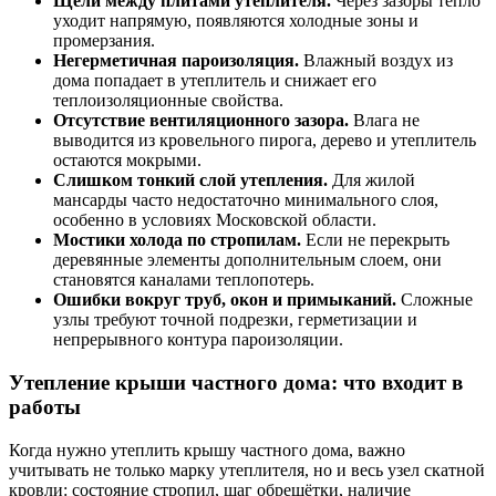
Щели между плитами утеплителя.
Через зазоры тепло
уходит напрямую, появляются холодные зоны и
промерзания.
Негерметичная пароизоляция.
Влажный воздух из
дома попадает в утеплитель и снижает его
теплоизоляционные свойства.
Отсутствие вентиляционного зазора.
Влага не
выводится из кровельного пирога, дерево и утеплитель
остаются мокрыми.
Слишком тонкий слой утепления.
Для жилой
мансарды часто недостаточно минимального слоя,
особенно в условиях Московской области.
Мостики холода по стропилам.
Если не перекрыть
деревянные элементы дополнительным слоем, они
становятся каналами теплопотерь.
Ошибки вокруг труб, окон и примыканий.
Сложные
узлы требуют точной подрезки, герметизации и
непрерывного контура пароизоляции.
Утепление крыши частного дома: что входит в
работы
Когда нужно утеплить крышу частного дома, важно
учитывать не только марку утеплителя, но и весь узел скатной
кровли: состояние стропил, шаг обрешётки, наличие