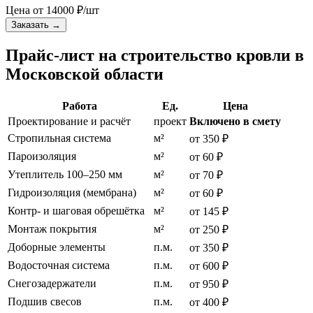
Цена от
14000
₽/шт
Заказать
→
Прайс-лист на строительство кровли в
Московской области
Работа
Ед.
Цена
Проектирование и расчёт
проект
Включено в смету
Стропильная система
м²
от 350 ₽
Пароизоляция
м²
от 60 ₽
Утеплитель 100–250 мм
м²
от 70 ₽
Гидроизоляция (мембрана)
м²
от 60 ₽
Контр- и шаговая обрешётка
м²
от 145 ₽
Монтаж покрытия
м²
от 250 ₽
Доборные элементы
п.м.
от 350 ₽
Водосточная система
п.м.
от 600 ₽
Снегозадержатели
п.м.
от 950 ₽
Подшив свесов
п.м.
от 400 ₽