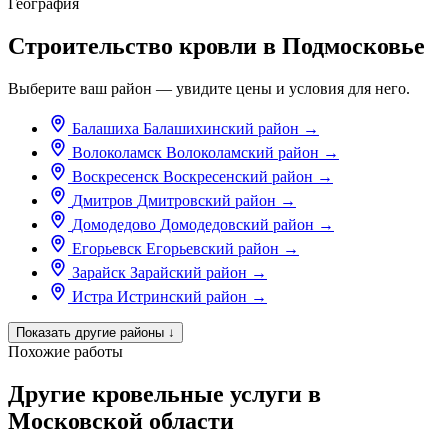
География
Строительство кровли в Подмосковье
Выберите ваш район — увидите цены и условия для него.
Балашиха
Балашихинский район
→
Волоколамск
Волоколамский район
→
Воскресенск
Воскресенский район
→
Дмитров
Дмитровский район
→
Домодедово
Домодедовский район
→
Егорьевск
Егорьевский район
→
Зарайск
Зарайский район
→
Истра
Истринский район
→
Показать другие районы
↓
Похожие работы
Другие кровельные услуги в
Московской области