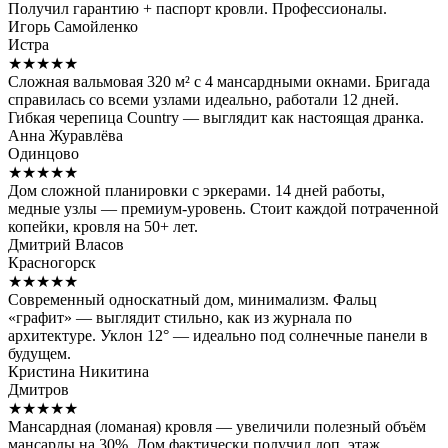
Получил гарантию + паспорт кровли. Профессионалы.
Игорь Самойленко
Истра
★★★★★
Сложная вальмовая 320 м² с 4 мансардными окнами. Бригада
справилась со всеми узлами идеально, работали 12 дней.
Гибкая черепица Country — выглядит как настоящая дранка.
Анна Журавлёва
Одинцово
★★★★★
Дом сложной планировки с эркерами. 14 дней работы,
медные узлы — премиум-уровень. Стоит каждой потраченной
копейки, кровля на 50+ лет.
Дмитрий Власов
Красногорск
★★★★★
Современный односкатный дом, минимализм. Фальц
«графит» — выглядит стильно, как из журнала по
архитектуре. Уклон 12° — идеально под солнечные панели в
будущем.
Кристина Никитина
Дмитров
★★★★★
Мансардная (ломаная) кровля — увеличили полезный объём
мансарды на 30%. Дом фактически получил доп. этаж.