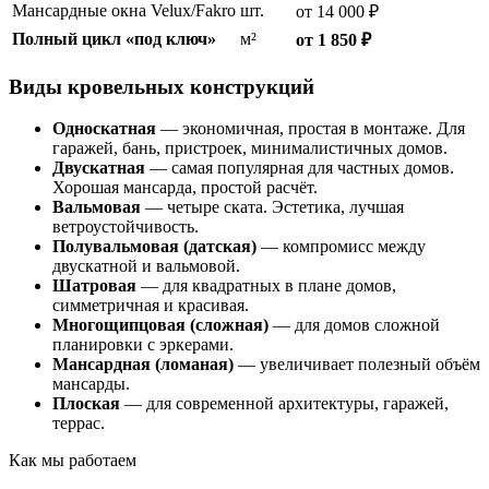
Мансардные окна Velux/Fakro
шт.
от 14 000 ₽
Полный цикл «под ключ»
м²
от 1 850 ₽
Виды кровельных конструкций
Односкатная
— экономичная, простая в монтаже. Для
гаражей, бань, пристроек, минималистичных домов.
Двускатная
— самая популярная для частных домов.
Хорошая мансарда, простой расчёт.
Вальмовая
— четыре ската. Эстетика, лучшая
ветроустойчивость.
Полувальмовая (датская)
— компромисс между
двускатной и вальмовой.
Шатровая
— для квадратных в плане домов,
симметричная и красивая.
Многощипцовая (сложная)
— для домов сложной
планировки с эркерами.
Мансардная (ломаная)
— увеличивает полезный объём
мансарды.
Плоская
— для современной архитектуры, гаражей,
террас.
Как мы работаем