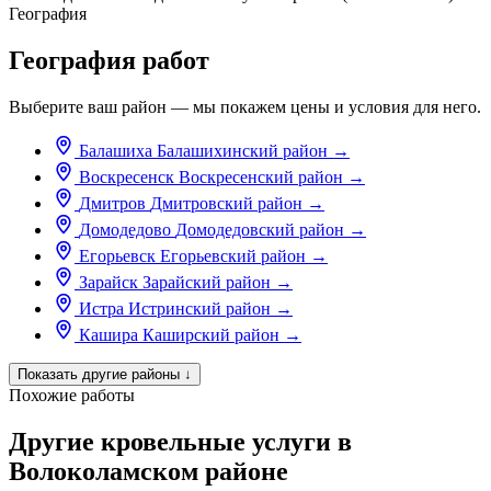
География
География работ
Выберите ваш район — мы покажем цены и условия для него.
Балашиха
Балашихинский район
→
Воскресенск
Воскресенский район
→
Дмитров
Дмитровский район
→
Домодедово
Домодедовский район
→
Егорьевск
Егорьевский район
→
Зарайск
Зарайский район
→
Истра
Истринский район
→
Кашира
Каширский район
→
Показать другие районы
↓
Похожие работы
Другие кровельные услуги в
Волоколамском районе