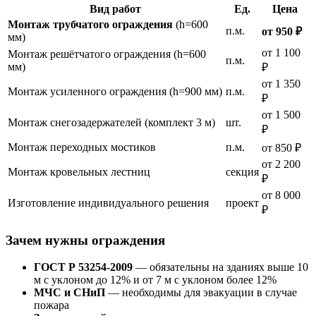
Вид работ
Ед.
Цена
Монтаж трубчатого ограждения
(h=600
п.м.
от 950 ₽
мм)
от 1 100
Монтаж решётчатого ограждения (h=600
п.м.
мм)
₽
от 1 350
Монтаж усиленного ограждения (h=900 мм)
п.м.
₽
от 1 500
Монтаж снегозадержателей (комплект 3 м)
шт.
₽
Монтаж переходных мостиков
п.м.
от 850 ₽
от 2 200
Монтаж кровельных лестниц
секция
₽
от 8 000
Изготовление индивидуального решения
проект
₽
Зачем нужны ограждения
ГОСТ Р 53254-2009
— обязательны на зданиях выше 10
м с уклоном до 12% и от 7 м с уклоном более 12%
МЧС и СНиП
— необходимы для эвакуации в случае
пожара