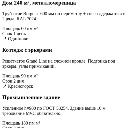
Дом 240 м², металлочерепица
Трубчатое Borge h=600 мм по периметру + снегозадержатели в
2 ряда. RAL 7024.
Площадь
60 пм м²
Срок
1 день
📍 Одинцово
Коттедж с эркерами
Решётчатое Grand Line на сложной кровле. Подгонка под
эркеры, узлы примыканий.
Площадь
90 пм м²
Срок
2 дня
📍 Красногорск
Промышленное здание
Усиленное h=900 по ГОСТ 53254. Здание выше 10 м,
требование МЧС обязательно.
Площадь
180 пм м²