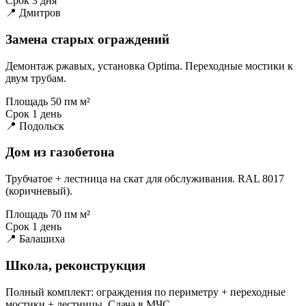
Срок
3 дня
📍 Дмитров
Замена старых ограждений
Демонтаж ржавых, установка Optima. Переходные мостики к
двум трубам.
Площадь
50 пм м²
Срок
1 день
📍 Подольск
Дом из газобетона
Трубчатое + лестница на скат для обслуживания. RAL 8017
(коричневый).
Площадь
70 пм м²
Срок
1 день
📍 Балашиха
Школа, реконструкция
Полный комплект: ограждения по периметру + переходные
мостики + лестницы. Сдача в МЧС.