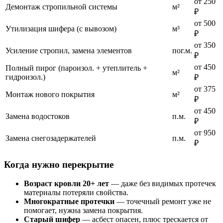
от 250
Демонтаж стропильной системы
м²
₽
от 500
Утилизация шифера (с вывозом)
м³
₽
от 350
Усиление стропил, замена элементов
пог.м.
₽
от 450
Полный пирог (пароизол. + утеплитель +
м²
гидроизол.)
₽
от 375
Монтаж нового покрытия
м²
₽
от 450
Замена водостоков
п.м.
₽
от 950
Замена снегозадержателей
п.м.
₽
Когда нужно перекрытие
Возраст кровли 20+ лет
— даже без видимых протечек
материалы потеряли свойства.
Многократные протечки
— точечный ремонт уже не
помогает, нужна замена покрытия.
Старый шифер
— асбест опасен, плюс трескается от