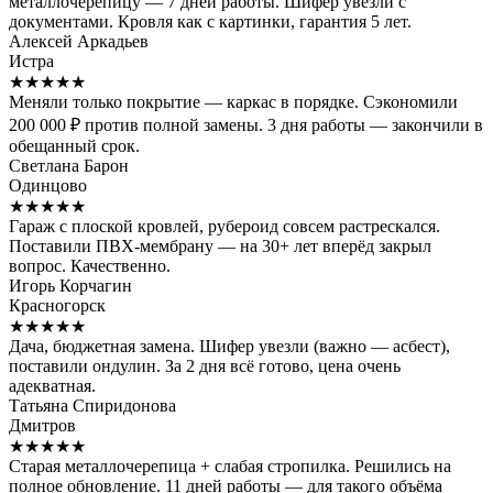
металлочерепицу — 7 дней работы. Шифер увезли с
документами. Кровля как с картинки, гарантия 5 лет.
Алексей Аркадьев
Истра
★★★★★
Меняли только покрытие — каркас в порядке. Сэкономили
200 000 ₽ против полной замены. 3 дня работы — закончили в
обещанный срок.
Светлана Барон
Одинцово
★★★★★
Гараж с плоской кровлей, рубероид совсем растрескался.
Поставили ПВХ-мембрану — на 30+ лет вперёд закрыл
вопрос. Качественно.
Игорь Корчагин
Красногорск
★★★★★
Дача, бюджетная замена. Шифер увезли (важно — асбест),
поставили ондулин. За 2 дня всё готово, цена очень
адекватная.
Татьяна Спиридонова
Дмитров
★★★★★
Старая металлочерепица + слабая стропилка. Решились на
полное обновление. 11 дней работы — для такого объёма