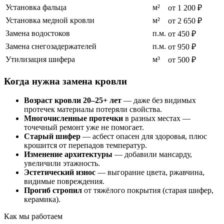
Установка фальца
м²
от 1 200 ₽
Установка медной кровли
м²
от 2 650 ₽
Замена водостоков
п.м.
от 450 ₽
Замена снегозадержателей
п.м.
от 950 ₽
Утилизация шифера
м³
от 500 ₽
Когда нужна замена кровли
Возраст кровли 20–25+ лет
— даже без видимых
протечек материалы потеряли свойства.
Многочисленные протечки
в разных местах —
точечный ремонт уже не помогает.
Старый шифер
— асбест опасен для здоровья, плюс
крошится от перепадов температур.
Изменение архитектуры
— добавили мансарду,
увеличили этажность.
Эстетический износ
— выгорание цвета, ржавчина,
видимые повреждения.
Прогиб стропил
от тяжёлого покрытия (старая шифер,
керамика).
Как мы работаем