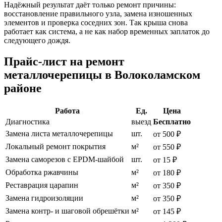
Надёжный результат даёт только ремонт причины:
восстановление правильного узла, замена изношенных
элементов и проверка соседних зон. Так крыша снова
работает как система, а не как набор временных заплаток до
следующего дождя.
Прайс-лист на ремонт
металлочерепицы в Волоколамском
районе
Работа
Ед.
Цена
Диагностика
выезд
Бесплатно
Замена листа металлочерепицы
шт.
от 500 ₽
Локальный ремонт покрытия
м²
от 550 ₽
Замена саморезов с EPDM-шайбой
шт.
от 15 ₽
Обработка ржавчины
м²
от 180 ₽
Реставрация царапин
м²
от 350 ₽
Замена гидроизоляции
м²
от 350 ₽
Замена контр- и шаговой обрешётки
м²
от 145 ₽