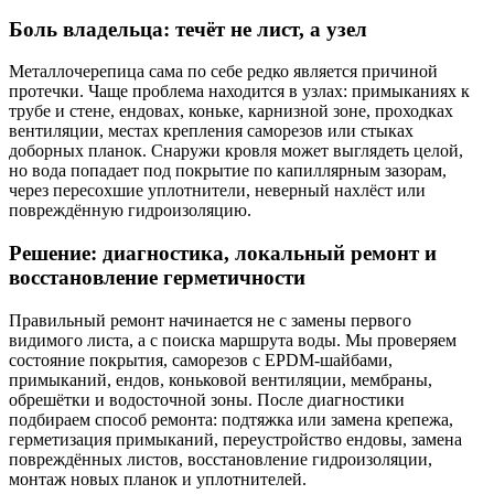
Боль владельца: течёт не лист, а узел
Металлочерепица сама по себе редко является причиной
протечки. Чаще проблема находится в узлах: примыканиях к
трубе и стене, ендовах, коньке, карнизной зоне, проходках
вентиляции, местах крепления саморезов или стыках
доборных планок. Снаружи кровля может выглядеть целой,
но вода попадает под покрытие по капиллярным зазорам,
через пересохшие уплотнители, неверный нахлёст или
повреждённую гидроизоляцию.
Решение: диагностика, локальный ремонт и
восстановление герметичности
Правильный ремонт начинается не с замены первого
видимого листа, а с поиска маршрута воды. Мы проверяем
состояние покрытия, саморезов с EPDM-шайбами,
примыканий, ендов, коньковой вентиляции, мембраны,
обрешётки и водосточной зоны. После диагностики
подбираем способ ремонта: подтяжка или замена крепежа,
герметизация примыканий, переустройство ендовы, замена
повреждённых листов, восстановление гидроизоляции,
монтаж новых планок и уплотнителей.