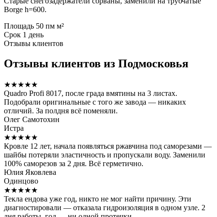
Старые снегозадержатели сорваны, заменили на трубчатые
Borge h=600.
Площадь
50 пм м²
Срок
1 день
Отзывы клиентов
Отзывы клиентов из Подмосковья
★★★★★
Quadro Profi 8017, после града вмятины на 3 листах.
Подобрали оригинальные с того же завода — никаких
отличий. За полдня всё поменяли.
Олег Самотохин
Истра
★★★★★
Кровле 12 лет, начала появляться ржавчина под саморезами —
шайбы потеряли эластичность и пропускали воду. Заменили
100% саморезов за 2 дня. Всё герметично.
Юлия Яковлева
Одинцово
★★★★★
Текла ендова уже год, никто не мог найти причину. Эти
диагностировали — отказала гидроизоляция в одном узле. 2
дня работы, год — ни одной протечки.