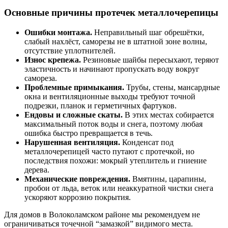
Основные причины протечек металлочерепицы
Ошибки монтажа.
Неправильный шаг обрешётки,
слабый нахлёст, саморезы не в штатной зоне волны,
отсутствие уплотнителей.
Износ крепежа.
Резиновые шайбы пересыхают, теряют
эластичность и начинают пропускать воду вокруг
самореза.
Проблемные примыкания.
Трубы, стены, мансардные
окна и вентиляционные выходы требуют точной
подрезки, планок и герметичных фартуков.
Ендовы и сложные скаты.
В этих местах собирается
максимальный поток воды и снега, поэтому любая
ошибка быстро превращается в течь.
Нарушенная вентиляция.
Конденсат под
металлочерепицей часто путают с протечкой, но
последствия похожи: мокрый утеплитель и гниение
дерева.
Механические повреждения.
Вмятины, царапины,
пробои от льда, веток или неаккуратной чистки снега
ускоряют коррозию покрытия.
Для домов в Волоколамском районе мы рекомендуем не
ограничиваться точечной “замазкой” видимого места.