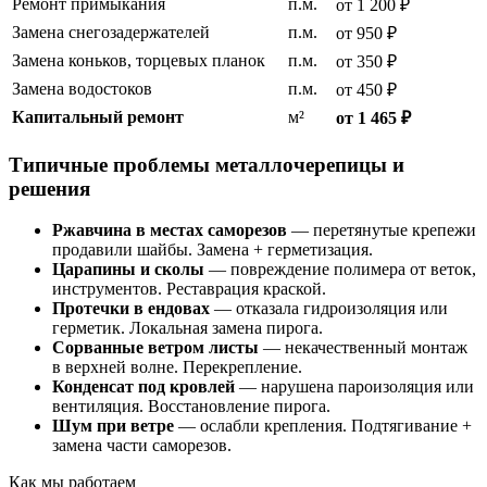
Ремонт примыкания
п.м.
от 1 200 ₽
Замена снегозадержателей
п.м.
от 950 ₽
Замена коньков, торцевых планок
п.м.
от 350 ₽
Замена водостоков
п.м.
от 450 ₽
Капитальный ремонт
м²
от 1 465 ₽
Типичные проблемы металлочерепицы и
решения
Ржавчина в местах саморезов
— перетянутые крепежи
продавили шайбы. Замена + герметизация.
Царапины и сколы
— повреждение полимера от веток,
инструментов. Реставрация краской.
Протечки в ендовах
— отказала гидроизоляция или
герметик. Локальная замена пирога.
Сорванные ветром листы
— некачественный монтаж
в верхней волне. Перекрепление.
Конденсат под кровлей
— нарушена пароизоляция или
вентиляция. Восстановление пирога.
Шум при ветре
— ослабли крепления. Подтягивание +
замена части саморезов.
Как мы работаем