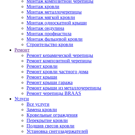
Монтаж композитной черепицы
Монтаж кровли
Монтаж металлочерепицы
Монтаж мягкой кровли
Монтаж односкатной крыши
Монтаж ондулина
Монтаж профнастила
Монтаж фальцевой кровли
Строительство кровли
Ремонт
Ремонт керамической черепицы
Ремонт композитной черепицы
Ремонт кровли
Ремонт кровли частного дома
Ремонт крыши
Ремонт крыши гаража
Ремонт крыши из металлочерепицы
Ремонт черепицы BRAAS
Услуги
Все услуги
Замена кровли
Кровельные ограждения
Перекрытие кровли
Подшив свесов кровли
Установка снегозадержателей