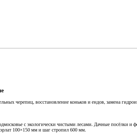
не
ьных черепиц, восстановление коньков и ендов, замена гидроиз
московье с экологически чистыми лесами. Дачные посёлки и фер
уэрлат 100×150 мм и шаг стропил 600 мм.