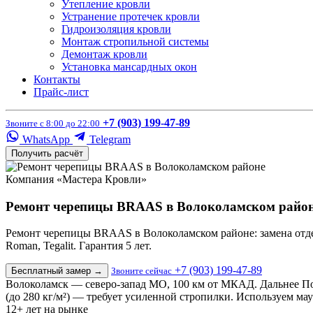
Утепление кровли
Устранение протечек кровли
Гидроизоляция кровли
Монтаж стропильной системы
Демонтаж кровли
Установка мансардных окон
Контакты
Прайс-лист
+7 (903) 199-47-89
Звоните с 8:00 до 22:00
WhatsApp
Telegram
Получить расчёт
Компания «Мастера Кровли»
Ремонт черепицы BRAAS в Волоколамском райо
Ремонт черепицы BRAAS в Волоколамском районе: замена отдел
Roman, Tegalit. Гарантия 5 лет.
+7 (903) 199-47-89
Бесплатный замер
→
Звоните сейчас
Волоколамск — северо-запад МО, 100 км от МКАД. Дальнее Под
(до 280 кг/м²) — требует усиленной стропилки. Используем ма
12+
лет на рынке