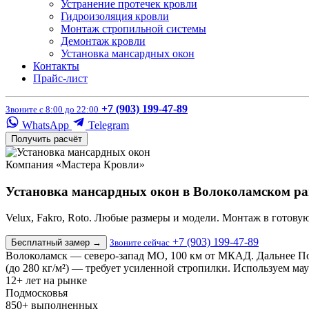
Устранение протечек кровли
Гидроизоляция кровли
Монтаж стропильной системы
Демонтаж кровли
Установка мансардных окон
Контакты
Прайс-лист
+7 (903) 199-47-89
Звоните с 8:00 до 22:00
WhatsApp
Telegram
Получить расчёт
Компания «Мастера Кровли»
Установка мансардных окон в Волоколамском ра
Velux, Fakro, Roto. Любые размеры и модели. Монтаж в готов
+7 (903) 199-47-89
Бесплатный замер
→
Звоните сейчас
Волоколамск — северо-запад МО, 100 км от МКАД. Дальнее Под
(до 280 кг/м²) — требует усиленной стропилки. Используем ма
12+
лет на рынке
Подмосковья
850+
выполненных