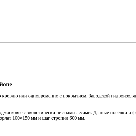
йоне
ую кровлю или одновременно с покрытием. Заводской гидроизол
московье с экологически чистыми лесами. Дачные посёлки и фер
уэрлат 100×150 мм и шаг стропил 600 мм.