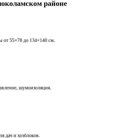
локоламском районе
ы от 55×78 до 134×140 см.
авление, шумоизоляция.
я дач и хозблоков.