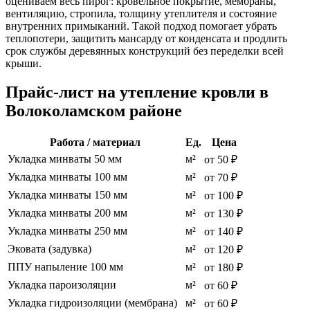
оцениваем весь пирог: кровельное покрытие, мембраны,
вентиляцию, стропила, толщину утеплителя и состояние
внутренних примыканий. Такой подход помогает убрать
теплопотери, защитить мансарду от конденсата и продлить
срок службы деревянных конструкций без переделки всей
крыши.
Прайс-лист на утепление кровли в
Волоколамском районе
Работа / материал
Ед.
Цена
Укладка минваты 50 мм
м²
от 50 ₽
Укладка минваты 100 мм
м²
от 70 ₽
Укладка минваты 150 мм
м²
от 100 ₽
Укладка минваты 200 мм
м²
от 130 ₽
Укладка минваты 250 мм
м²
от 140 ₽
Эковата (задувка)
м²
от 120 ₽
ППУ напыление 100 мм
м²
от 180 ₽
Укладка пароизоляции
м²
от 60 ₽
Укладка гидроизоляции (мембрана)
м²
от 60 ₽