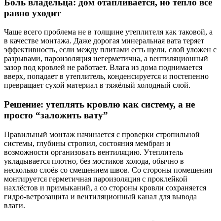
Боль владельца: дом отапливается, но тепло всё
равно уходит
Чаще всего проблема не в толщине утеплителя как таковой, а
в качестве монтажа. Даже дорогая минеральная вата теряет
эффективность, если между плитами есть щели, слой уложен с
разрывами, пароизоляция негерметична, а вентиляционный
зазор под кровлей не работает. Влага из дома поднимается
вверх, попадает в утеплитель, конденсируется и постепенно
превращает сухой материал в тяжёлый холодный слой.
Решение: утеплять кровлю как систему, а не
просто “заложить вату”
Правильный монтаж начинается с проверки стропильной
системы, глубины стропил, состояния мембран и
возможности организовать вентиляцию. Утеплитель
укладывается плотно, без мостиков холода, обычно в
несколько слоёв со смещением швов. Со стороны помещения
монтируется герметичная пароизоляция с проклейкой
нахлёстов и примыканий, а со стороны кровли сохраняется
гидро-ветрозащита и вентиляционный канал для вывода
влаги.