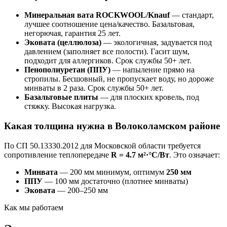
Минеральная вата ROCKWOOL/Knauf
— стандарт,
лучшее соотношение цена/качество. Базальтовая,
негорючая, гарантия 25 лет.
Эковата (целлюлоза)
— экологичная, задувается под
давлением (заполняет все полости). Гасит шум,
подходит для аллергиков. Срок службы 50+ лет.
Пенополиуретан (ППУ)
— напыление прямо на
стропилы. Бесшовный, не пропускает воду, но дороже
минваты в 2 раза. Срок службы 50+ лет.
Базальтовые плиты
— для плоских кровель, под
стяжку. Высокая нагрузка.
Какая толщина нужна в Волоколамском районе
По СП 50.13330.2012 для Московской области требуется
сопротивление теплопередаче
R = 4.7 м²·°C/Вт
. Это означает:
Минвата
— 200 мм минимум, оптимум
250 мм
ППУ
— 100 мм достаточно (плотнее минваты)
Эковата
— 200–250 мм
Как мы работаем