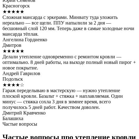
Юрий Семёнов
Красногорск
★★★★★
Сложная мансарда с эркерами. Минвату туда уложить
нереально — все щели. ППУ напылили за 2 дня —
бесшовный слой 120 мм. Теперь даже в самые холодные ночи
мансарда тёплая.
Ангелина Гордиенко
Дмитров
★★★★★
Делали утепление одновременно с ремонтом кровли —
оптимально. 8 дней работы, на выходе полный новый пирог +
новое покрытие.
Андрей Гаврилов
Подольск
★★★★☆
Гараж переделываю в мастерскую — нужно утепление
плоской кровли. Базальт + стяжка + наплавляемая. Один
минус — стяжка сохла 3 дня в зимнее время, всего
получилось 5 дней работ. Качеством доволен.
Дмитрий Кравченко
Балашиха
Частые вопросы
Частые вопросы про утепление кровли