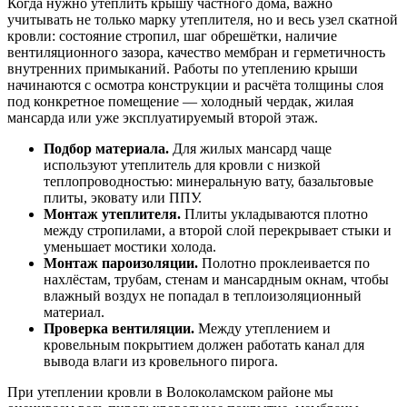
Когда нужно утеплить крышу частного дома, важно
учитывать не только марку утеплителя, но и весь узел скатной
кровли: состояние стропил, шаг обрешётки, наличие
вентиляционного зазора, качество мембран и герметичность
внутренних примыканий. Работы по утеплению крыши
начинаются с осмотра конструкции и расчёта толщины слоя
под конкретное помещение — холодный чердак, жилая
мансарда или уже эксплуатируемый второй этаж.
Подбор материала.
Для жилых мансард чаще
используют утеплитель для кровли с низкой
теплопроводностью: минеральную вату, базальтовые
плиты, эковату или ППУ.
Монтаж утеплителя.
Плиты укладываются плотно
между стропилами, а второй слой перекрывает стыки и
уменьшает мостики холода.
Монтаж пароизоляции.
Полотно проклеивается по
нахлёстам, трубам, стенам и мансардным окнам, чтобы
влажный воздух не попадал в теплоизоляционный
материал.
Проверка вентиляции.
Между утеплением и
кровельным покрытием должен работать канал для
вывода влаги из кровельного пирога.
При утеплении кровли в Волоколамском районе мы